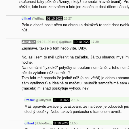
zkušenost taky pěkně zřízený, i když se snačil hlavně bránit). Pros
přežije, kdo bude zmrzačen a kdo jen zraněn je dost dílem náhod
gilhad
@
gilhad
,
09.10.2022
23:27
Pokud chceš nosit něco na obranu a dokážeš to tasit dost rych
nůž.
JakyNuz
[94.241.92.xxx]
@
gilhad
,
10.10.2022
17:39
Zajímavé, takže o tom něco víte. Díky.
No, asi jsem to měl upřesnit na začátku. Já tou obranou myslím
hodně.
Na normální "fyzické" potyčky si troufám normálně, z toho ne
někdo vytáhne nůž na mě...?
Tam fakt mě napadá že jedině nůž (a asi větší) je dobrou obrano
sám vytáhnout) a ideálně tu mačetu, neútočit samozřejmě sám a d
(mačeta) mi snad poskytuje výhodu ne?
Prasak
@
JakyNuz
,
10.10.2022
20:16
Máš opravdu zvrácený uvažování, že na čepel je odpovědí ještě
dlouhý obušky. Nebo taková punčocha s kamenem uvnitř...
gilhad
@
JakyNuz
,
11.10.2022
11:55