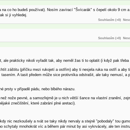
š a na co ho budeš používat). Nosím zavírací "Švícarák" s čepelí okolo 9 cm a
k si ji vyhledej.
Souhlasím (+0)
Neso
Souhlasím (+0)
Neso
le prakticky nikoli vyřadit tak, aby neměl žas ti to oplatit (i když pak třeb
záštitu (příčku mezi rukojetí a ostřím) aby ti nesjela ruka na ostří a aby ti 
 tasením. A tasit předem může sice protivníka odstrašit, ale taky nemusí, a
é prsty v případě pádu, nebo blbého nárazu.
i, než nože pevné, a samozřejmě je u nich větší šance na vlastní zranění, ze
aké znečištění, které zabrání plné aretaci).
 nikdy nic nezkoušely a rvát se taky nikdy nervaly a stejně "pobodaly" tou gu
schytaly mnohokrát víc a během pár minut by asi vykrvácely, ale ten instruk