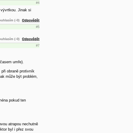
#4
 vývrtkou. Jinak si
uhlasím (-0)
Odpovědět
#5
uhlasím (-0)
Odpovědět
#7
a časem umře).
při obraně protivník
 pak může být problém,
jména pokud ten
movou atrapou nechutně
tor byl i přez svou