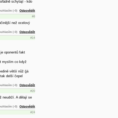
pořádně schytají - kdo
uhlasím (-0)
Odpovědět
#8
činější než ocelový
uhlasím (-0)
Odpovědět
#14
je oponentů fakt
kt myslím co když
edině větší nůž (já
tak delší čepel
uhlasím (-0)
Odpovědět
#20
 neudrží. A dělají se
uhlasím (-0)
Odpovědět
#24