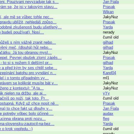
seni. Pouzivani nevyzaduje tak s…
Jan Fiala
vám se, že jsi v takovým stavu…
Prasak
Wikan
ší, ale mě se vůbec tohle nec…
JakyNuz
opravdu ublížit, nehledáš způso…
Prasak
 podobné zkušenosti budu ušetřený…
Yarda
 ho budeš používat). Nosí…
nerady
čumil old
můžeš s ním vážně zranit nebo…
gilhad
evěný meč, (dlouhá) hůl nebo…
gilhad
začátku. Já tou obranou mysl…
JakyNuz
 čepel. Pevnej obušek zlomí zápěs…
Prasak
- to si s nožem (i delším) pr…
gilhad
e a před kým by ses chtěl sebe…
Yarda
ozepínání batohu pro vyndání n…
Karel04
šlel i o tomto případném vy…
ml1
právem se kolikrát musíte bát v…
JakyNuz
rženo z kontextu): "A ta…
JakyNuz
ák nielen na držbu, ale aj…
yYy
ačníš po noži, tak toto. Pr…
čumil old
dostupná. Když už chce nosit ně…
Prasak
ima) to chce fakt uz dlouhy v…
Jan Fiala
de potreby vôbec bolo účinné.…
audax
 ucinna obrana proti nozu…
fleg
d-na-slovensku-zautocil-na-bez…
Yarda
o krok vepředu.:-)
čumil old
nerady