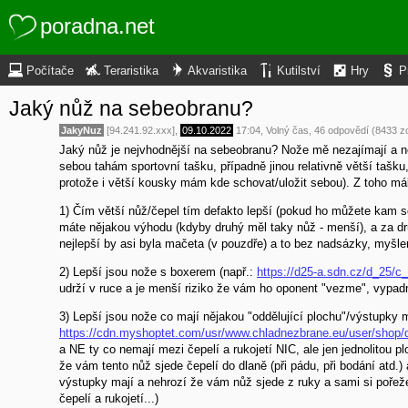
poradna.net
Počítače
Teraristika
Akvaristika
Kutilství
Hry
P
Jaký nůž na sebeobranu?
JakyNuz
[94.241.92.xxx],
09.10.2022
17:04
,
Volný čas
, 46 odpovědí (8433 z
Jaký nůž je nejvhodnější na sebeobranu? Nože mě nezajímají a 
sebou tahám sportovní tašku, případně jinou relativně větší tašku
protože i větší kousky mám kde schovat/uložit sebou). Z toho má
1) Čím větší nůž/čepel tím defakto lepší (pokud ho můžete kam sch
máte nějakou výhodu (kdyby druhý měl taky nůž - menší), a za dru
nejlepší by asi byla mačeta (v pouzdře) a to bez nadsázky, myšlen
2) Lepší jsou nože s boxerem (např.:
https://d25-a.sdn.cz/d_2
udrží v ruce a je menší riziko že vám ho oponent "vezme", vypadn
3) Lepší jsou nože co mají nějakou "oddělující plochu"/výstupky m
https://cdn.myshoptet.com/usr/www.chladnezbrane.eu/user/shop/d
a NE ty co nemají mezi čepelí a rukojetí NIC, ale jen jednolitou pl
že vám tento nůž sjede čepelí do dlaně (při pádu, při bodání atd.
výstupky mají a nehrozí že vám nůž sjede z ruky a sami si pořeže
čepelí a rukojetí...)