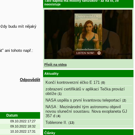
Táto kapela má milióny fanúšikov - až na to, že
neexistuje
vždy budu mít nějaký
" ani tohoto např.:
Přejít na videa
Aktuality
Odpovědět
Končí kontroverzní éčko E 171
(
0
)
zobrazení certifikátů v aplikaci Tečka provází
obtíže
(
1
)
NASA uspěla s první kvantovou teleportací
(
2
)
NASA : Mezinárodní tým astronomu objevil
novou sluneční soustavu. Nova exoplaneta GJ
Datum
357 d
(
4
)
09.10.2022 17:27
Toblerone II.
(
13
)
09.10.2022 18:32
10.10.2022 17:31
Články