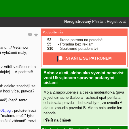
Neregistrovaný
Přihlásit
Registrovat
Podpořte nás
$2
- Ikona patrona na poradně
$5
- Poradna bez reklam
anu...? Většinou
$10
- Soukromé poradenství
ji vyloženě malý,
STAŇTE SE PATRONEM
 z větší vzdálenosti a
dojde)... V podstatě
Bobo v akcii, alebo ako vyvolat nenavist
voci Ukrajincom spravne podanymi
cislami
d: daleko snadněji se
dy hodí více, pravda?
Moja 2.najoblubenejsia ceska moderatorka (prva
je jednoznacne Barbora Tacheci) opat perlila a
eč) (např. tento:
odhalovala pravdu....bohuzial tym, ze uviedla A,
ale uz zabudla povedat B. Ale to bola urcite len
01.jpg
, protože hrozí
nahoda.
í "malému meči" tyto
Přejít na článek
ontální zábraně" mezi