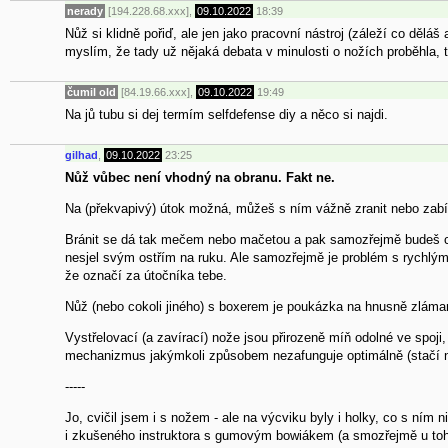
nerady
[194.228.68.xxx],
09.10.2022
18:39
Nůž si klidně pořiď, ale jen jako pracovní nástroj (záleží co dělá
myslím, že tady už nějaká debata v minulosti o nožích proběhla, ta
čumil old
[84.19.66.xxx],
09.10.2022
19:49
Na jů tubu si dej termím selfdefense diy a něco si najdi.
gilhad
,
09.10.2022
23:25
Nůž vůbec není vhodný na obranu. Fakt ne.
Na (překvapivý) útok možná, můžeš s ním vážně zranit nebo zabít, a
Bránit se dá tak mečem nebo mačetou a pak samozřejmě budeš chtít 
nesjel svým ostřím na ruku. Ale samozřejmě je problém s rychlým
že označí za útočníka tebe.
Nůž (nebo cokoli jiného) s boxerem je poukázka na hnusně zláman
Vystřelovací (a zavírací) nože jsou přirozeně míň odolné ve spoj
mechanizmus jakýmkoli způsobem nezafunguje optimálně (stačí něj
-----
Jo, cvičil jsem i s nožem - ale na výcviku byly i holky, co s ním
i zkušeného instruktora s gumovým bowiákem (a smozřejmě u toho 