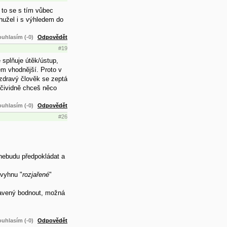
 to se s tím vůbec
ohužel i s výhledem do
uhlasím (-0)
Odpovědět
#19
 splňuje útěk/ústup,
em vhodnější. Proto v
 zdravý člověk se zeptá
 očividně chceš něco
uhlasím (-0)
Odpovědět
#26
nebudu předpokládat a
 vyhnu "
rozjařené
"
pravený bodnout, možná
uhlasím (-0)
Odpovědět