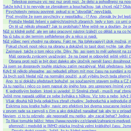
Teleskop pomuze vic nez nuz proti nozi. Je delsi a pohodlnejsi na no
Takže když ti to nevyjde se zbrojákem a bouchačkou, tak chceš nůž? Obá
Psychotesty nejsou povinné, pokud si je "obvoďák" nevyžádá.
Proč myslíte že jsem psychicky v nepořádku :-)? Ano, zbroják by byl lep
Protože hledáš řešení v palných/ostrých zbraních, tedy v tom, co umí 
On tě už někdo přepadl? Jak to probíhalo? Mne ještě ne a doufám, že
Nůž si klidně pořiď, ale jen jako pracovní nástroj (záleží co děláš a na co
Na jů tubu si dej termím selfdefense diy a něco si najdi.
Nůž vůbec není vhodný na obranu. Fakt ne. Na (překvapivý) útok možná, 
Pokud chceš nosit něco na obranu a dokážeš to tasit dost rychle, tak dř
Zajímavé, takže o tom něco víte. Díky. No, asi jsem to měl upřesnit na 
Máš opravdu zvrácený uvažování, že na čepel je odpovědí ještě větší
Obrana proti noži je být dost daleko aby útočník neměl šanci dosáhnout 
Já jsem se doopravdy touhle otázkou zatím nezabýval. Máš představu, kd
Když tě někdo přepadne, asi nebudeš přitom mít moc času na sundání a r
Já bych spíš hledal nůž na normální použití, a při výběru bych teda přemý
Ano, to si dokážu představit bohužel, se současným stavem světa a CZ 
Já tu napíšu i něco co jsem napsal do jiného fora, pro upresneni (mírně vyt
K jednotlivým bodom, ktoré si uviedol: 1) Strelná zbraň - musíš mať zbroj
Ještě mne napadá udělat ze sebe šviháka s hůlkou. Viz toto a nebo, když l
Však dlouhá hůl byla odjakživa zbraň chudiny. Jednoduchá a jednoduše 
Eskrima jsou kratke hulky, navic pro efektivni boj dvema soucasne (eskr
v prvom rade sa zamysli,s čím a ako dokážeš naraábať tak,aby to v prípa
Neviem, ci to tu odznelo, ale neporadil mu neitko, aby zacal behat? Jedina
To říkej tomuhle běžci: https://www.novinky.cz/clanek/zahranicni-medve
přemnoží i medvědi je IMHO otázka (možná velmi krátkého) času. Jsme 
Docela drahá sranda. Ještě, že tu žádné nemáme.