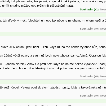
tě když dojde na nože, tak jediné, co je jakž takž jisté je, že to obě strany 
y, umřít snadno můžou oba (všichni) zúčastnění naráz.
Souhlasím (+1)
Neso
le, tak dřevěný meč, (dlouhá) hůl nebo tak něco je mnohem, mnohem lepší a ú
Souhlasím (+0)
Neso
 právě JEN obranu proti noži... Tzn. když už na mě někdo vytáhne nůž, nebo 
mám žádné větší obavy a svůj nůž bych nevytahoval samozřejmě. Obranou fa
u... (anebo pistole). Ano? Co proti noži když ho na mě někdo vytáhne? Snad j
oufat že to bude mít odstrašující vliv... A pokud ne, a agresor sám zaútočí 
Souhlasím (+0)
Neso
 větší čepel. Pevnej obušek zlomí zápěstí, prsty, lokty a taková ruka už nůž
Souhlasím (+0)
Neso