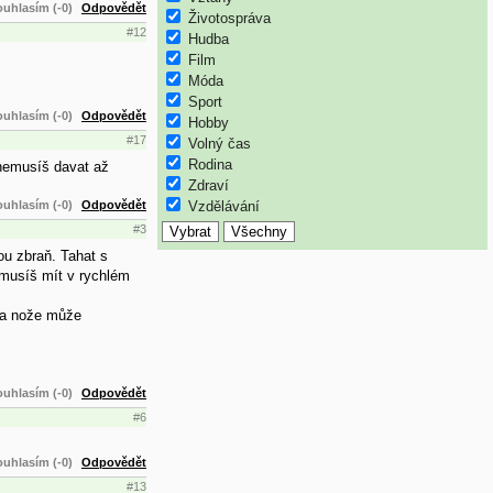
uhlasím (-0)
Odpovědět
Životospráva
#12
Hudba
Film
Móda
Sport
uhlasím (-0)
Odpovědět
Hobby
#17
Volný čas
Rodina
 nemusíš davat až
Zdraví
uhlasím (-0)
Odpovědět
Vzdělávání
#3
ou zbraň. Tahat s
 musíš mít v rychlém
 na nože může
uhlasím (-0)
Odpovědět
#6
uhlasím (-0)
Odpovědět
#13