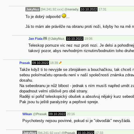
JakyNuz
[94.241.92.xxx]
@
nerady
,
10.10.2022
17:31
To je dobrý odpověd
...
Já to mám ale právěže na obranu proti noži, kdyby ho na mě ně
Jan Fiala
@
JakyNuz
,
10.10.2022
19:06
Teleskop pomuze vic nez nuz proti nozi. Je delsi a pohodlnej
takový pozor, abys nevhodným riznutim/bodnutim toho druhe
Prasak
,
09.10.2022
18:39
Takže když ti to nevyjde se zbrojákem a bouchačkou, tak chceš n
sebou polo/mačetu opravdu není v naší společnosti známka zdrav
dosahu.
Na sebeobranu je nůž blbost - jednak s ním musíš napřed umět za
dopadnout velmi ošklivě pro obě strany.
Raději si pořiď teleskopický obušek a absolvuj nějaký kurz sebeo
Pak jsou tu ještě paralyzéry a pepřové spreje.
Wikan
@
Prasak
,
09.10.2022
20:16
Psychotesty nejsou povinné, pokud si je "obvoďák" nevyžádá.
JakyNuz
[94.241.92.xxx]
@
Prasak
,
10.10.2022
17:33