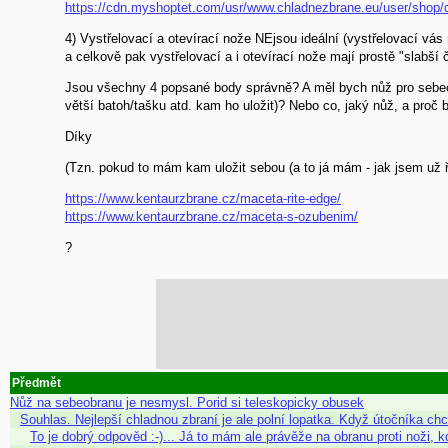
https://cdn.myshoptet.com/usr/www.chladnezbrane.eu/user/shop/d
4) Vystřelovací a otevírací nože NEjsou ideální (vystřelovací vá
a celkově pak vystřelovací a i otevírací nože mají prostě "slabší č
Jsou všechny 4 popsané body správně? A měl bych nůž pro sebeob
větší batoh/tašku atd. kam ho uložit)? Nebo co, jaký nůž, a proč b
Díky
(Tzn. pokud to mám kam uložit sebou (a to já mám - jak jsem už ře
https://www.kentaurzbrane.cz/maceta-rite-edge/
https://www.kentaurzbrane.cz/maceta-s-ozubenim/
?
Předmět
Nůž na sebeobranu je nesmysl. Porid si teleskopicky obusek
Souhlas. Nejlepší chladnou zbraní je ale polní lopatka. Když útočníka c
To je dobrý odpověd :-)... Já to mám ale právěže na obranu proti noži,