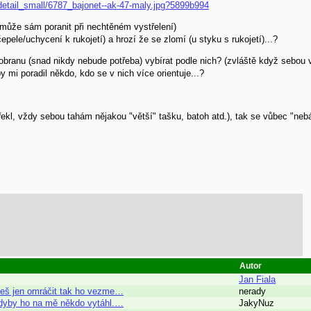
etail_small/6787_bajonet--ak-47-maly.jpg?5899b994
s může sám poranit při nechtěném vystřelení)
epele/uchycení k rukojetí) a hrozí že se zlomí (u styku s rukojetí)...?
ranu (snad nikdy nebude potřeba) vybírat podle nich? (zvláště když sebou 
y mi poradil někdo, kdo se v nich více orientuje...?
kl, vždy sebou tahám nějakou "větší" tašku, batoh atd.), tak se vůbec "nebát
Autor
Jan Fiala
hceš jen omráčit tak ho vezme…
nerady
 kdyby ho na mě někdo vytáhl.…
JakyNuz