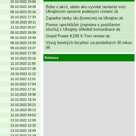
10.10.2022 19:06
Bobo v akcii, alebo ako vyvolat nenavist voci
09.10.2022 18:39
Ukrajincom spravne podanymi cislami
(
3
)
09.10.2022 20:16
10.10.2022 17:33
Zapadne tanky idu (konecne) na Ukrajinu
(
0
)
10.10.2022 20:11
Pomoc uprchlíkům (zejména s postižením
13.10.2022 05:57
sluchu) z Ukrajiny ohledně komunikace
(
0
)
09.10.2022 18:39
Grand Power K100 X-Trim review
(
0
)
09.10.2022 19:49
Vývoj horských bicyklov za posledných 30 rokov
09.10.2022 23:25
(
0
)
09.10.2022 23:27
10.10.2022 17:39
Reklama
10.10.2022 20:16
11.10.2022 11:55
10.10.2022 07:39
10.10.2022 11:12
10.10.2022 12:51
10.10.2022 17:54
10.10.2022 17:41
12.10.2022 19:36
10.10.2022 19:34
10.10.2022 20:21
11.10.2022 09:13
11.10.2022 09:52
13.10.2022 12:09
13.10.2022 12:32
13.10.2022 19:49
13.10.2022 21:18