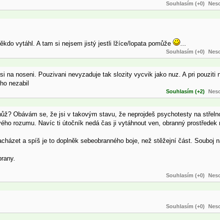
Souhlasím (+0)
Neso
kdo vytáhl. A tam si nejsem jistý jestli lžíce/lopata pomůže
...
Souhlasím (+0)
Neso
si na noseni. Pouzivani nevyzaduje tak slozity vycvik jako nuz. A pri pouziti
ho nezabil
Souhlasím (+2)
Neso
ůž? Obávám se, že jsi v takovým stavu, že neprojdeš psychotesty na střeln
ého rozumu. Navíc ti útočník nedá čas ji vytáhnout ven, obranný prostředek
cházet a spíš je to doplněk sebeobranného boje, než stěžejní část. Souboj
brany.
Souhlasím (+0)
Neso
Souhlasím (+0)
Neso