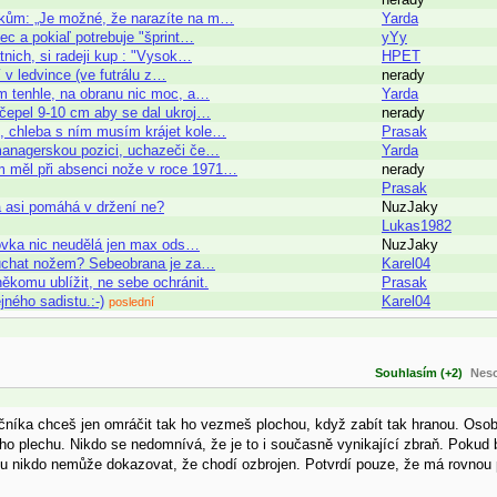
níkům: „Je možné, že narazíte na m…
Yarda
ec a pokiaľ potrebuje "šprint…
yYy
nich, si radeji kup : "Vysok…
HPET
 v ledvince (ve futrálu z…
nerady
m tenhle, na obranu nic moc, a…
Yarda
 čepel 9-10 cm aby se dal ukroj…
nerady
o, chleba s ním musím krájet kole…
Prasak
 managerskou pozici, uchazeči če…
Yarda
m měl při absenci nože v roce 1971…
nerady
Prasak
 asi pomáhá v držení ne?
NuzJaky
Lukas1982
novka nic neudělá jen max ods…
NuzJaky
ozkuchat nožem? Sebeobrana je za…
Karel04
ěkomu ublížit, ne sebe ochránit.
Prasak
jného sadistu.:-)
Karel04
poslední
Souhlasím (+2)
Neso
útočníka chceš jen omráčit tak ho vezmeš plochou, když zabít tak hranou. O
ího plechu. Nikdo se nedomnívá, že je to i současně vynikající zbraň. Pokud
k mu nikdo nemůže dokazovat, že chodí ozbrojen. Potvrdí pouze, že má rovnou