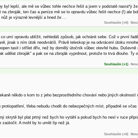
by byl lepší, ale mě se vůbec tohle nechce řešit a jsem v podstatě nasra*ý že
 na zbroják, ten čas a peníze mě se to opravdu vůbec řešit nechce (!) ale b
nůž je výrazně levnější a hned že ...
Souhlasím (+0)
Neso
 co umí opravdu ublížit, nehledáš způsob, jak ochránit sebe. Což v první řadě
ně, jinak s ním útok neodvrátíš. Právě teleskop je na odvrácení útoku mnoh
chopen tasit i střílet dřív, než by domělý útočník vůbec otevřel hubu. Duševně
"jak udělat zbroják" a pak se na zbroják vyprdnout, protože to trvá dlouho. Ty
Souhlasím (+1)
Neso
.
ekaně někdo o kom to z jeho bezprostředního chování nebo jiných okolností 
 protiopatření, třeba nebudu chodit do nebezpečných míst, případně se včas
ný skrytě byl plat prtný než bych ho vytáhl a pokud bych ho nesl v ruce při
zaútočit. A mohl by to umět líp než já.
Souhlasím (+0)
Neso