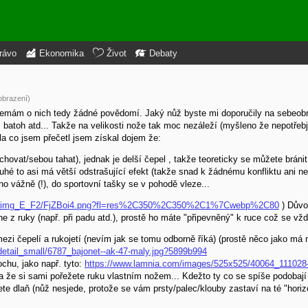
rávo
Ekonomika
Život
Debaty
obrazení)
nemám o nich tedy žádné povědomí. Jaký nůž byste mi doporučily na sebeobr
, batoh atd... Takže na velikosti nože tak moc nezáleží (myšleno že nepotřeb
la co jsem přečetl jsem získal dojem že:
ovat/sebou tahat), jednak je delší čepel , takže teoreticky se můžete bránit
hé to asi má větší odstrašující efekt (takže snad k žádnému konfliktu ani ne
o vážně (!), do sportovní tašky se v pohodě vleze...
5/c_img_E_F2/FjZBoi4.png?fl=res%2C350%2C350%2C1%7Cwebp%2C80
) Důvo
e z ruky (např. při padu atd.), prostě ho máte "připevněný" k ruce což se vž
ezi čepelí a rukojetí (nevím jak se tomu odborně říká) (prostě něco jako má m
etail_small/6787_bajonet--ak-47-maly.jpg?5899b994
ochu, jako např. tyto:
https://www.lamnia.com/images/525x525/40064_111028-
) a že si sami pořežete ruku vlastním nožem... Kdežto ty co se spíše podobaj
te dlaň (nůž nesjede, protože se vám prsty/palec/klouby zastaví na té "horiz