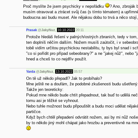
Proč myslíte že jsem psychicky v nepořádku
? Ano, zbroják 
musím otravovat a ztrácet svůj čas (s tímto tématem) a upřímně
budoucna asi budu muset. Ale nějakou dobu to trvá a něco stojí, 
Prasak
@
JakyNuz
,
10.10.2022
20:11
Protože hledáš řešení v palných/ostrých zbraních, tedy v tom,
ten doplníš něčím dalším. Nožem musíš zaútočit, i v sebeobra
tobě vidím určitou psychickou nestabilitu, ty bys byl snad i s
"co si pořídit pro případ sebeobrany?" a ne "jakej nůž", nebo 
hned a chceš to co nejdřív použít.
Yarda
@
JakyNuz
,
13.10.2022
05:57
On tě už někdo přepadl? Jak to probíhalo?
Mne ještě ne a doufám, že podobné zkušenosti budu ušetřený
Takže jen teoreticky:
Pokud mne někdo bude chtít přepadnout, tak buď to udělá neč
tomu asi je těžké se vyhnout.
Nebo tuhle možnost budu připouštět a budu moci udělat nějaké
partičce.
Když bych chtěl přepadení odvrátit nožem, asi by mi nůž noše
by to někdo jiný mohl chápat jako hrozbu a preventivně na mne 