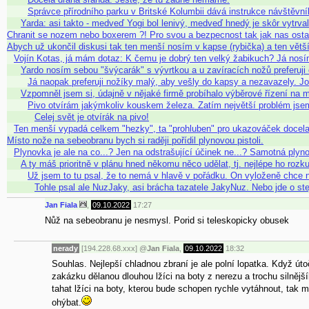
Správce přírodního parku v Britské Kolumbii dává instrukce návštěv
Yarda: asi takto - medveď Yogi bol lenivý, medveď hnedý je skôr vytrval
Chranit se nozem nebo boxerem ?! Pro svou a bezpecnost tak jak nas ostat
Abych už ukončil diskusi tak ten menší nosím v kapse (rybička) a ten větší
Vojín Kotas, já mám dotaz: K čemu je dobrý ten velký žabikuch? Já nosí
Yardo nosím sebou "švýcarák" s vývrtkou a u zavíracích nožů preferuji
Já naopak preferuji nožíky malý, aby vešly do kapsy a nezavazely. J
Vzpomněl jsem si, údajně v nějaké firmě probíhalo výběrové řízení na
Pivo otvírám jakýmkoliv kouskem železa. Zatím největší problém jse
Celej svět je otvírák na pivo!
Ten menší vypadá celkem "hezky", ta "prohluben" pro ukazováček docela
Místo nože na sebeobranu bych si raději pořídil plynovou pistoli.
Plynovka je ale na co...? Jen na odstrašující účinek ne...? Samotná ply
A ty máš prioritně v plánu hned někomu něco udělat, tj. nejlépe ho r
Už jsem to tu psal, že to nemá v hlavě v pořádku. On vyloženě chce n
Tohle psal ale NuzJaky, asi brácha tazatele JakyNuz. Nebo jde o ste
Jan Fiala
,
09.10.2022
17:27
Nůž na sebeobranu je nesmysl. Porid si teleskopicky obusek
nerady
[194.228.68.xxx]
@
Jan Fiala
,
09.10.2022
18:32
Souhlas. Nejlepší chladnou zbraní je ale polní lopatka. Když 
zakázku dělanou dlouhou lžíci na boty z nerezu a trochu silnějš
tahat lžíci na boty, kterou bude schopen rychle vytáhnout, ta
ohýbat.