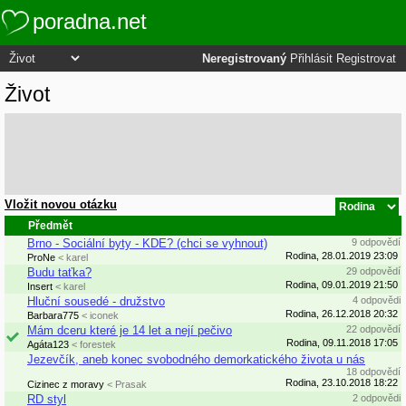
poradna.net
Neregistrovaný
Přihlásit
Registrovat
Život
Vložit novou otázku
Předmět
Brno - Sociální byty - KDE? (chci se vyhnout)
9 odpovědí
Rodina, 28.01.2019 23:09
ProNe
< karel
Budu taťka?
29 odpovědí
Rodina, 09.01.2019 21:50
Insert
< karel
Hluční sousedé - družstvo
4 odpovědi
Rodina, 26.12.2018 20:32
Barbara775
< iconek
Mám dceru které je 14 let a nejí pečivo
22 odpovědí
Rodina, 09.11.2018 17:05
Agáta123
< forestek
Jezevčík, aneb konec svobodného demorkatického života u nás
18 odpovědí
Rodina, 23.10.2018 18:22
Cizinec z moravy
< Prasak
RD styl
2 odpovědi