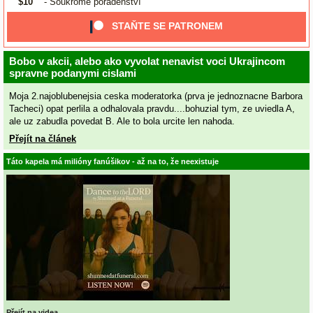
$10
- Soukromé poradenství
STAŇTE SE PATRONEM
Bobo v akcii, alebo ako vyvolat nenavist voci Ukrajincom
spravne podanymi cislami
Moja 2.najoblubenejsia ceska moderatorka (prva je jednoznacne Barbora
Tacheci) opat perlila a odhalovala pravdu....bohuzial tym, ze uviedla A,
ale uz zabudla povedat B. Ale to bola urcite len nahoda.
Přejít na článek
Táto kapela má milióny fanúšikov - až na to, že neexistuje
Přejít na videa