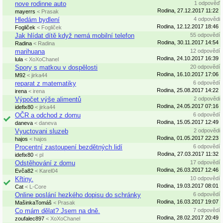
nove rodinne auto
1 odpověď
Rodina, 27.12.2017 11:22
mayerrs
< Prasak
Hledám bydlení
4 odpovědi
Rodina, 12.12.2017 18:46
Fogliček
< Fogliček
Jak hlídat dítě když nemá mobilní telefon
55 odpovědí
Rodina, 30.11.2017 14:54
Radina
< Radina
marihuana
12 odpovědí
Rodina, 24.10.2017 16:39
lula
< XoXoChanel
Spory s matkou v dospělosti
20 odpovědí
Rodina, 16.10.2017 17:06
M92
< jirka44
reparat z matematiky
6 odpovědí
Rodina, 25.08.2017 14:22
irena
< irena
Výpočet výše alimentů
2 odpovědi
Rodina, 24.05.2017 07:16
idefix80
< jirka44
OČR a odchod z domu
6 odpovědí
Rodina, 15.05.2017 12:49
daneva
< daneva
Vyuctovani sluzeb
2 odpovědi
Rodina, 01.05.2017 22:23
hajos
< hajos
Procentní zastoupení bezdětných lidí
6 odpovědí
Rodina, 27.03.2017 11:32
idefix80
< pl
Odstěhování z domu
17 odpovědí
Rodina, 26.03.2017 12:46
Evča82
< Karel04
Křtiny.
10 odpovědí
Rodina, 19.03.2017 08:01
Cat
< L-Core
Online poslání hezkého dopisu do schránky
6 odpovědí
Rodina, 16.03.2017 19:07
MašinkaTomáš
< Prasak
Co mám dělat? Jsem na dně.
7 odpovědí
Rodina, 28.02.2017 20:49
zoufalec897
< XoXoChanel