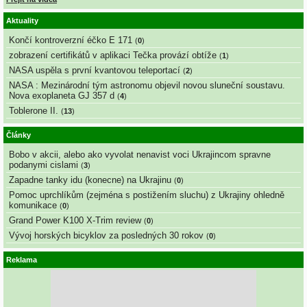
Aktuality
Končí kontroverzní éčko E 171
(
0
)
zobrazení certifikátů v aplikaci Tečka provází obtíže
(
1
)
NASA uspěla s první kvantovou teleportací
(
2
)
NASA : Mezinárodní tým astronomu objevil novou sluneční soustavu.
Nova exoplaneta GJ 357 d
(
4
)
Toblerone II.
(
13
)
Články
Bobo v akcii, alebo ako vyvolat nenavist voci Ukrajincom spravne
podanymi cislami
(
3
)
Zapadne tanky idu (konecne) na Ukrajinu
(
0
)
Pomoc uprchlíkům (zejména s postižením sluchu) z Ukrajiny ohledně
komunikace
(
0
)
Grand Power K100 X-Trim review
(
0
)
Vývoj horských bicyklov za posledných 30 rokov
(
0
)
Reklama