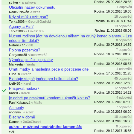
Rodina, 25.09.2018 20:56
striker
< araskova
Oficiální název dokumentu
1 odpověď
Rodina, 16.08.2018 19:38
Radek Novák
< ivzez
Kdy si můžu vzít psa?
18 odpovědí
Rodina, 16.08.2018 11:44
Terka2006
< Georgij Gadjukin
Agamy a Psi?
13 odpovědí
Rodina, 11.08.2018 08:09
Terka2006
< Lukas1982
Nucení rodinou jéct na dovolenou někam na druhý konec planety. - Lze
něco s tím dělat?
8 odpovědí
Rodina, 30.07.2018 14:59
Nataliia777
< ml1
Poloha pozemku?
7 odpovědí
Rodina, 18.07.2018 00:36
Gargamel88
< icepower32
Výměna jističe - poplatky
7 odpovědí
Rodina, 30.06.2018 08:37
Markeeta
< Yarda
Umrti matky a nasledna pece o postizene dite
4 odpovědi
Rodina, 17.06.2018 21:28
Lubo18
< ivzez
Existuje stejné jméno pro holku i kluka?
45 odpovědí
Rodina, 20.05.2018 12:50
idefix80
< karel
Přispívat nadaci?
12 odpovědí
Rodina, 18.03.2018 14:22
Karelll
< Karelll
je dobré po prasknutí kondomu ukončit koitus?
4 odpovědi
Rodina, 20.02.2018 07:05
Paní Kabátová
< MaSo
Alimenty
7 odpovědí
Rodina, 10.02.2018 06:20
anonym_
< ivzez
Blechy v domě
18 odpovědí
Rodina, 02.01.2018 16:36
Damos
< XoXoChanel
aukro - možnost neutrálního komentáře
0 odpovědí
Rodina, 29.12.2017 15:55
volji