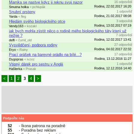
Mamka se nastve kdyz ji reknu svuj nazor
16 odpovědí
Rodina, 22.02.2017 16:20
Smutna holka
< pchlupák
Snubní prsteny
1 odpověď
Rodina, 21.02.2017 08:08
Yarda
< fleg
Hledám svého biologického otce
3 odpovědi
Rodina, 13.02.2017 07:19
Vendy163
< kozakl
jak bych mohla zjistit něco o rodině mého biologického táty,který už
nežije ?
7 odpovědí
Rodina, 12.02.2017 13:41
delfi
< čumil_old
Vysvědčení- podpora rodiny
27 odpovědí
Rodina, 04.02.2017 22:32
Eryo
< Rainy
Prací prášek na barevné prádlo na bílé...?
17 odpovědí
Rodina, 13.12.2016 11:27
Dygopras
< ivzez
Vtipný dárek pro sestru v Anglii
1 odpověď
Rodina, 12.12.2016 14:40
Hašlerka
< Prasak
<
1
2
3
4
>
Podpořte nás
$2
- Ikona patrona na poradně
$5
- Poradna bez reklam