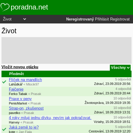
poradna.net
Neregistrovaný
Přihlásit
Registrovat
Život
Vložit novou otázku
Předmět
Flíček na mandlích
5 odpovědí
Zdraví, 23.09.2019 20:56
Lahůdkář
< Mlocik97
Fajčenie
4 odpovědi
Zdraví, 23.09.2019 20:44
Ferko Tabak
< Prasak
Praxe v peny
10 odpovědí
Životospráva, 19.09.2019 19:35
PenisMarket
< Prasak
Strap-on, zkušenost
10 odpovědí
Zdraví, 18.09.2019 13:31
pavelko
< Prasak
4 roky miluji jednu dívku, nevím jak pokračovat.
10 odpovědí
Vztahy, 15.09.2019 18:51
Harvey
< Prasak
Jaká země to je?
5 odpovědí
Cestování, 13.09.2019 12:20
kote
< Jan Fiala