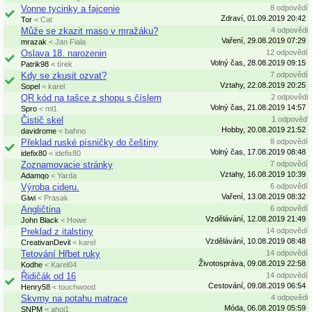
Vonne tycinky a fajcenie
8 odpovědí
Zdraví, 01.09.2019 20:42
Tor
< Cat
Může se zkazit maso v mražáku?
4 odpovědi
Vaření, 29.08.2019 07:29
mrazak
< Jan Fiala
Oslava 18. narozenin
12 odpovědí
Volný čas, 28.08.2019 09:15
Patrik98
< tírek
Kdy se zkusit ozvat?
7 odpovědí
Vztahy, 22.08.2019 20:25
Sopel
< karel
QR kód na tašce z shopu s číslem
2 odpovědi
Volný čas, 21.08.2019 14:57
Spro
< ml1
Čistič skel
1 odpověď
Hobby, 20.08.2019 21:52
davidrome
< bahno
Překlad ruské písničky do češtiny
8 odpovědí
Volný čas, 17.08.2019 08:48
idefix80
< idefix80
Zoznamovacie stránky
7 odpovědí
Vztahy, 16.08.2019 10:39
Adamqo
< Yarda
Výroba cideru.
6 odpovědí
Vaření, 13.08.2019 08:32
Giwi
< Prasak
Angličtina
6 odpovědí
Vzdělávání, 12.08.2019 21:49
John Black
< Howe
Preklad z italstiny
14 odpovědí
Vzdělávání, 10.08.2019 08:48
CreativanDevil
< karel
Tetování Hřbet ruky
14 odpovědí
Životospráva, 09.08.2019 22:58
Kodhe
< Karel04
Řidičák od 16
14 odpovědí
Cestování, 09.08.2019 06:54
Henry58
< touchwood
Skvrny na potahu matrace
4 odpovědi
Móda, 06.08.2019 05:59
SNPM
< ahoj1