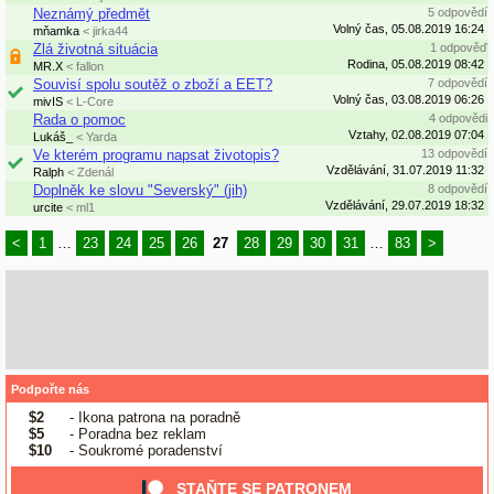
Neznámý předmět
5 odpovědí
Volný čas, 05.08.2019 16:24
mňamka
< jirka44
Zlá životná situácia
1 odpověď
Rodina, 05.08.2019 08:42
MR.X
< fallon
Souvisí spolu soutěž o zboží a EET?
7 odpovědí
Volný čas, 03.08.2019 06:26
mivIS
< L-Core
Rada o pomoc
4 odpovědi
Vztahy, 02.08.2019 07:04
Lukáš_
< Yarda
Ve kterém programu napsat životopis?
13 odpovědí
Vzdělávání, 31.07.2019 11:32
Ralph
< Zdenál
Doplněk ke slovu "Severský" (jih)
8 odpovědí
Vzdělávání, 29.07.2019 18:32
urcite
< ml1
<
1
…
23
24
25
26
27
28
29
30
31
…
83
>
Podpořte nás
$2
- Ikona patrona na poradně
$5
- Poradna bez reklam
$10
- Soukromé poradenství
STAŇTE SE PATRONEM