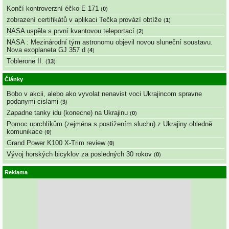
Končí kontroverzní éčko E 171
(
0
)
zobrazení certifikátů v aplikaci Tečka provází obtíže
(
1
)
NASA uspěla s první kvantovou teleportací
(
2
)
NASA : Mezinárodní tým astronomu objevil novou sluneční soustavu.
Nova exoplaneta GJ 357 d
(
4
)
Toblerone II.
(
13
)
Články
Bobo v akcii, alebo ako vyvolat nenavist voci Ukrajincom spravne
podanymi cislami
(
3
)
Zapadne tanky idu (konecne) na Ukrajinu
(
0
)
Pomoc uprchlíkům (zejména s postižením sluchu) z Ukrajiny ohledně
komunikace
(
0
)
Grand Power K100 X-Trim review
(
0
)
Vývoj horských bicyklov za posledných 30 rokov
(
0
)
Reklama