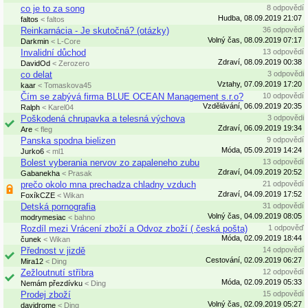
co je to za song
8 odpovědí
Hudba, 08.09.2019 21:07
faltos
< faltos
Reinkarnácia - Je skutočná? (otázky)
36 odpovědí
Volný čas, 08.09.2019 07:17
Darkmin
< L-Core
Invalidní důchod
13 odpovědí
Zdraví, 08.09.2019 00:38
DavidOd
< Zerozero
co delat
3 odpovědi
Vztahy, 07.09.2019 17:20
kaar
< Tomaskova45
Čím se zabývá firma BLUE OCEAN Management s.r.o?
10 odpovědí
Vzdělávání, 06.09.2019 20:35
Ralph
< Karel04
Poškodená chrupavka a telesná výchova
3 odpovědi
Zdraví, 06.09.2019 19:34
Are
< fleg
Panska spodna bielizen
9 odpovědí
Móda, 05.09.2019 14:24
Jurko6
< ml1
Bolest vyberania nervov zo zapaleneho zubu
13 odpovědí
Zdraví, 04.09.2019 20:52
Gabanekha
< Prasak
prečo okolo mna prechadza chladny vzduch
21 odpovědí
Zdraví, 04.09.2019 17:52
FoxíkCZE
< Wikan
Detská pornografia
31 odpovědí
Volný čas, 04.09.2019 08:05
modrymesiac
< bahno
Rozdíl mezi Vrácení zboží a Odvoz zboží ( česká pošta)
1 odpověď
Móda, 02.09.2019 18:44
čunek
< Wikan
Přednost v jizdě
14 odpovědí
Cestování, 02.09.2019 06:27
Mira12
< Ding
Zežloutnutí stříbra
12 odpovědí
Móda, 02.09.2019 05:33
Nemám přezdívku
< Ding
Prodej zboží
15 odpovědí
Volný čas, 02.09.2019 05:27
davidrome
< Ding