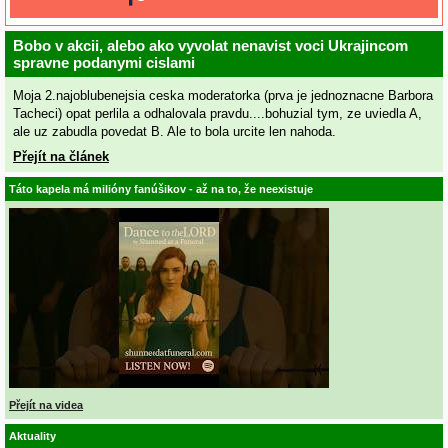
Bobo v akcii, alebo ako vyvolat nenavist voci Ukrajincom
spravne podanymi cislami
Moja 2.najoblubenejsia ceska moderatorka (prva je jednoznacne Barbora
Tacheci) opat perlila a odhalovala pravdu....bohuzial tym, ze uviedla A,
ale uz zabudla povedat B. Ale to bola urcite len nahoda.
Přejít na článek
Táto kapela má milióny fanúšikov - až na to, že neexistuje
Přejít na videa
Aktuality